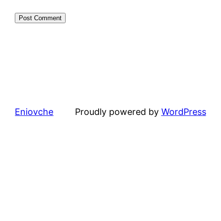
Eniovche
Proudly powered by
WordPress