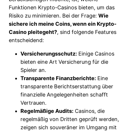
Funktionen Krypto-Casinos bieten, um das
Risiko zu minimieren. Bei der Frage:
Wie
sichere ich meine Coins, wenn ein Krypto-
Casino pleitegeht?
, sind folgende Features
entscheidend:
Versicherungsschutz:
Einige Casinos
bieten eine Art Versicherung für die
Spieler an.
Transparente Finanzberichte:
Eine
transparente Berichtserstattung über
finanzielle Angelegenheiten schafft
Vertrauen.
Regelmäßige Audits:
Casinos, die
regelmäßig von Dritten geprüft werden,
zeigen sich souveräner im Umgang mit