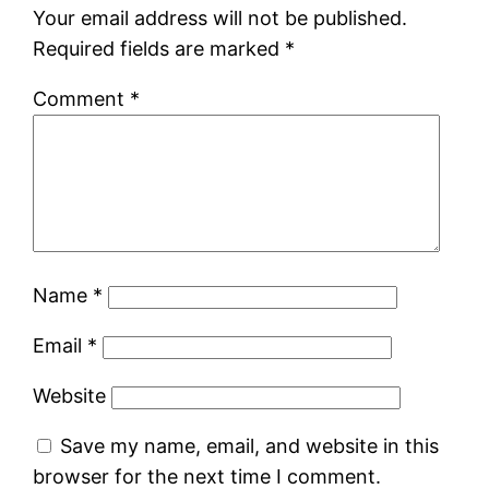
Your email address will not be published.
Required fields are marked
*
Comment
*
Name
*
Email
*
Website
Save my name, email, and website in this
browser for the next time I comment.