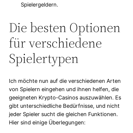
Spielergeldern.
Die besten Optionen
für verschiedene
Spielertypen
Ich möchte nun auf die verschiedenen Arten
von Spielern eingehen und ihnen helfen, die
geeigneten Krypto-Casinos auszuwählen. Es
gibt unterschiedliche Bedürfnisse, und nicht
jeder Spieler sucht die gleichen Funktionen.
Hier sind einige Überlegungen: