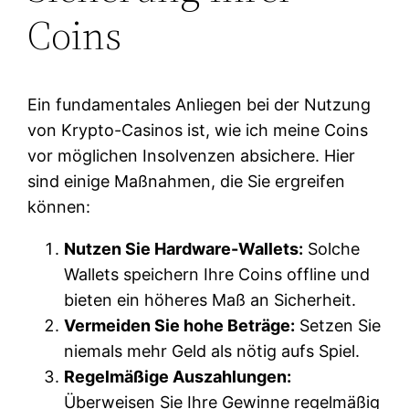
Coins
Ein fundamentales Anliegen bei der Nutzung
von Krypto-Casinos ist, wie ich meine Coins
vor möglichen Insolvenzen absichere. Hier
sind einige Maßnahmen, die Sie ergreifen
können:
Nutzen Sie Hardware-Wallets:
Solche
Wallets speichern Ihre Coins offline und
bieten ein höheres Maß an Sicherheit.
Vermeiden Sie hohe Beträge:
Setzen Sie
niemals mehr Geld als nötig aufs Spiel.
Regelmäßige Auszahlungen:
Überweisen Sie Ihre Gewinne regelmäßig