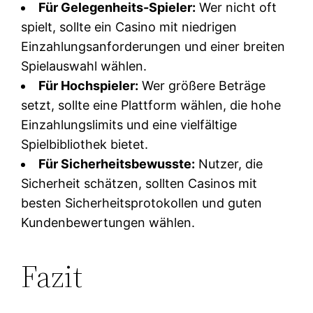
Für Gelegenheits-Spieler:
Wer nicht oft
spielt, sollte ein Casino mit niedrigen
Einzahlungsanforderungen und einer breiten
Spielauswahl wählen.
Für Hochspieler:
Wer größere Beträge
setzt, sollte eine Plattform wählen, die hohe
Einzahlungslimits und eine vielfältige
Spielbibliothek bietet.
Für Sicherheitsbewusste:
Nutzer, die
Sicherheit schätzen, sollten Casinos mit
besten Sicherheitsprotokollen und guten
Kundenbewertungen wählen.
Fazit