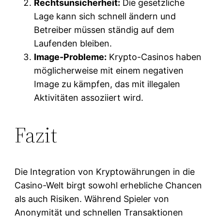
Rechtsunsicherheit:
Die gesetzliche
Lage kann sich schnell ändern und
Betreiber müssen ständig auf dem
Laufenden bleiben.
Image-Probleme:
Krypto-Casinos haben
möglicherweise mit einem negativen
Image zu kämpfen, das mit illegalen
Aktivitäten assoziiert wird.
Fazit
Die Integration von Kryptowährungen in die
Casino-Welt birgt sowohl erhebliche Chancen
als auch Risiken. Während Spieler von
Anonymität und schnellen Transaktionen