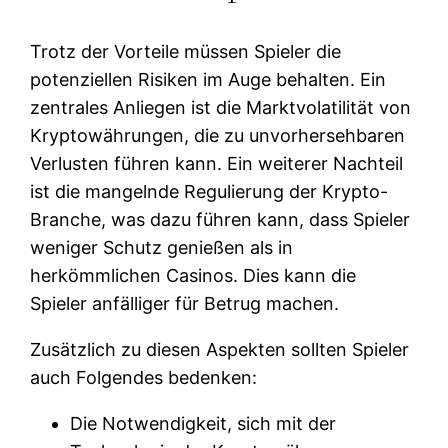
Trotz der Vorteile müssen Spieler die
potenziellen Risiken im Auge behalten. Ein
zentrales Anliegen ist die Marktvolatilität von
Kryptowährungen, die zu unvorhersehbaren
Verlusten führen kann. Ein weiterer Nachteil
ist die mangelnde Regulierung der Krypto-
Branche, was dazu führen kann, dass Spieler
weniger Schutz genießen als in
herkömmlichen Casinos. Dies kann die
Spieler anfälliger für Betrug machen.
Zusätzlich zu diesen Aspekten sollten Spieler
auch Folgendes bedenken:
Die Notwendigkeit, sich mit der