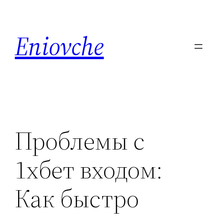
Skip
to
Eniovche
content
Проблемы с
1хбет входом:
Как быстро