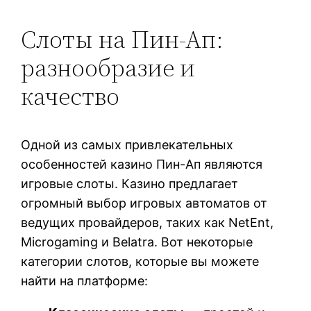
Слоты на Пин-Ап:
разнообразие и
качество
Одной из самых привлекательных
особенностей казино Пин-Ап являются
игровые слоты. Казино предлагает
огромный выбор игровых автоматов от
ведущих провайдеров, таких как NetEnt,
Microgaming и Belatra. Вот некоторые
категории слотов, которые вы можете
найти на платформе: