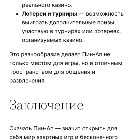
реального казино.
Лотереи и турниры
— возможность
выиграть дополнительные призы,
участвую в турнирах или лотереях,
организуемых казино.
Это разнообразие делает Пин-Ап не
только местом для игры, но и отличным
пространством для общения и
развлечения.
Заключение
Скачать Пин-Ап — значит открыть для
себя мир азартных игр и бесконечного