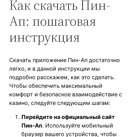
Как скачать Пин-
Ап: пошаговая
инструкция
Скачать приложение Пин-Ап достаточно
легко, и в данной инструкции мы
подробно расскажем, как это сделать.
Чтобы обеспечить максимальный
комфорт и безопасное взаимодействие с
казино, следуйте следующим шагам:
Перейдите на официальный сайт
Пин-Ап
. Используйте мобильный
браузер вашего устройства, чтобы