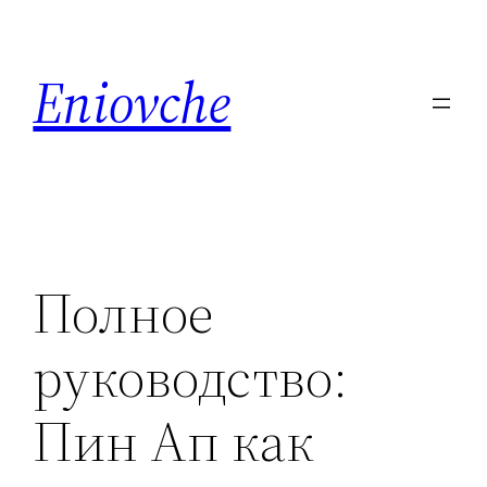
Skip
to
Eniovche
content
Полное
руководство:
Пин Ап как