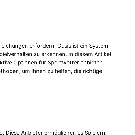
leichungen erfordern. Oasis ist ein System
elverhalten zu erkennen. In diesem Artikel
ktive Optionen für Sportwetter anbieten.
hoden, um Ihnen zu helfen, die richtige
. Diese Anbieter ermöglichen es Spielern,