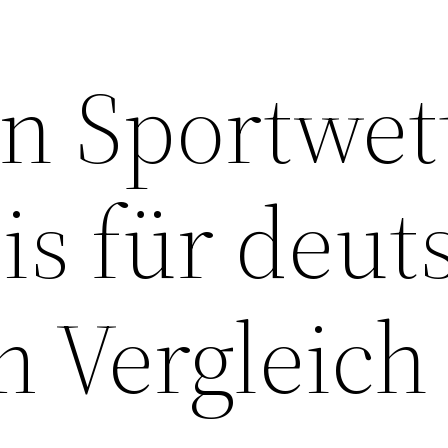
en Sportwet
is für deut
m Vergleich