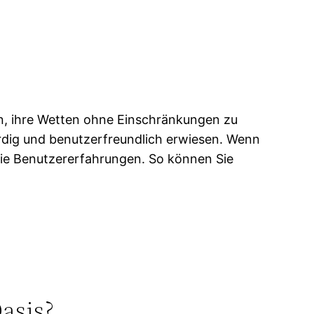
en, ihre Wetten ohne Einschränkungen zu
ürdig und benutzerfreundlich erwiesen. Wenn
 die Benutzererfahrungen. So können Sie
asis?