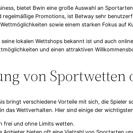
iness, bietet Bwin eine große Auswahl an Sportarten
regelmäßige Promotions, ist Betway sehr benutzerfr
Wettmöglichkeiten sowie einem starken Fokus auf Kun
r seine lokalen Wettshops bekannt ist und auch onlin
ettmöglichkeiten und einen attraktiven Willkommensb
zung von Sportwetten 
s bringt verschiedene Vorteile mit sich, die Spieler
in das Wettverhalten. Hier sind einige der wichtigsten
 frei und ohne Limits wetten.
 Anbieter bieten oft eine Vielzahl von Sportarten u