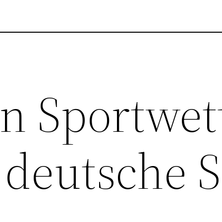
en Sportwe
 deutsche S