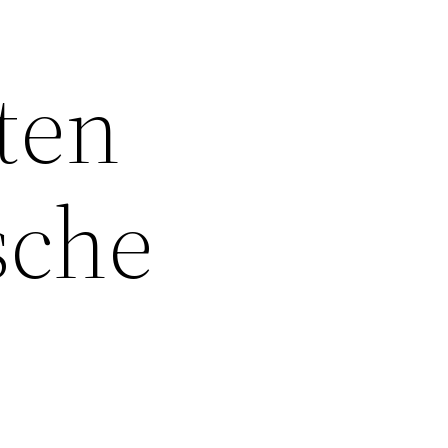
ten
sche