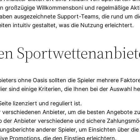
ten großzügige Willkommensboni und regelmäßige Akt
haben ausgezeichnete Support-Teams, die rund um di
iten intuitiv gestaltet, was die Nutzung erleichtert.
en Sportwettenanbiet
eters ohne Oasis sollten die Spieler mehrere Faktore
ier sind einige Kriterien, die Ihnen bei der Auswahl 
eite lizenziert und reguliert ist.
r verschiedenen Anbieter, um die besten Angebote zu
b der Anbieter verschiedene und sichere Zahlungsmög
ungsberichte anderer Spieler, um Einsichten über die 
ive Promotions, die den Einstieg erleichtern.