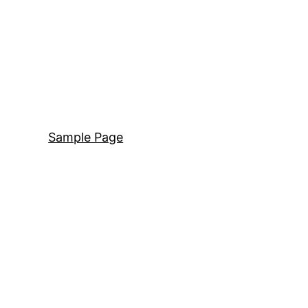
Sample Page