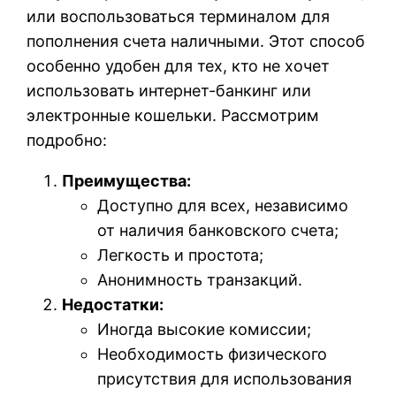
или воспользоваться терминалом для
пополнения счета наличными. Этот способ
особенно удобен для тех, кто не хочет
использовать интернет-банкинг или
электронные кошельки. Рассмотрим
подробно:
Преимущества:
Доступно для всех, независимо
от наличия банковского счета;
Легкость и простота;
Анонимность транзакций.
Недостатки:
Иногда высокие комиссии;
Необходимость физического
присутствия для использования