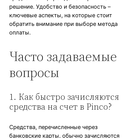
решение. Удобство и безопасность –
ключевые аспекты, на которые стоит
обратить внимание при выборе метода
оплаты.
Часто задаваемые
вопросы
1. Как быстро зачисляются
средства на счет в Pinco?
Средства, перечисленные через
банковские карты, обычно зачисляются