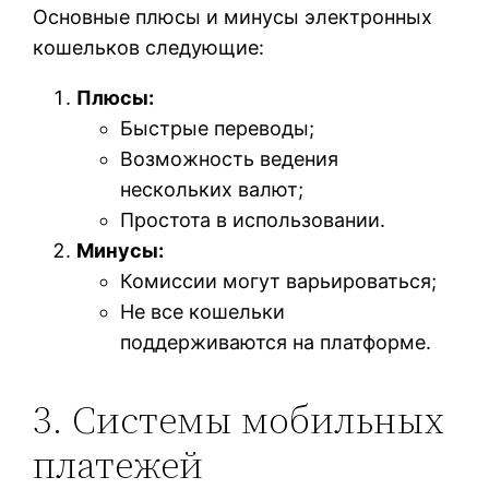
Основные плюсы и минусы электронных
кошельков следующие:
Плюсы:
Быстрые переводы;
Возможность ведения
нескольких валют;
Простота в использовании.
Минусы:
Комиссии могут варьироваться;
Не все кошельки
поддерживаются на платформе.
3. Системы мобильных
платежей