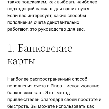
также подскажем, как выбрать наиболее
подходящий вариант для ваших нужд.
Если вас интересует, какие способы
пополнения счета действительно
работают, это руководство для вас.
1. Банковские
карты
Наиболее распространенный способ
пополнения счета в Pinco – использование
банковских карт. Этот метод
привлекателен благодаря своей простоте и
быстроте. Вы можете использовать как