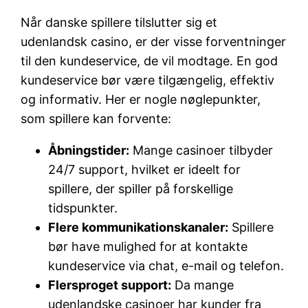
Når danske spillere tilslutter sig et
udenlandsk casino, er der visse forventninger
til den kundeservice, de vil modtage. En god
kundeservice bør være tilgængelig, effektiv
og informativ. Her er nogle nøglepunkter,
som spillere kan forvente:
Åbningstider:
Mange casinoer tilbyder
24/7 support, hvilket er ideelt for
spillere, der spiller på forskellige
tidspunkter.
Flere kommunikationskanaler:
Spillere
bør have mulighed for at kontakte
kundeservice via chat, e-mail og telefon.
Flersproget support:
Da mange
udenlandske casinoer har kunder fra