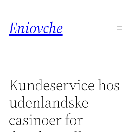
Skip
to
Eniovche
content
Kundeservice hos
udenlandske
casinoer for