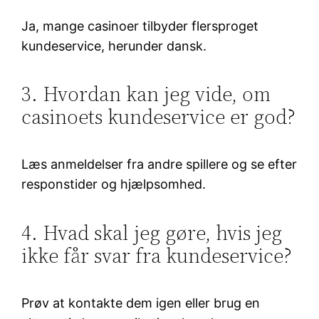
Ja, mange casinoer tilbyder flersproget
kundeservice, herunder dansk.
3. Hvordan kan jeg vide, om
casinoets kundeservice er god?
Læs anmeldelser fra andre spillere og se efter
responstider og hjælpsomhed.
4. Hvad skal jeg gøre, hvis jeg
ikke får svar fra kundeservice?
Prøv at kontakte dem igen eller brug en