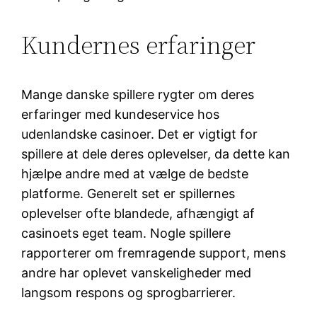
Kundernes erfaringer
Mange danske spillere rygter om deres
erfaringer med kundeservice hos
udenlandske casinoer. Det er vigtigt for
spillere at dele deres oplevelser, da dette kan
hjælpe andre med at vælge de bedste
platforme. Generelt set er spillernes
oplevelser ofte blandede, afhængigt af
casinoets eget team. Nogle spillere
rapporterer om fremragende support, mens
andre har oplevet vanskeligheder med
langsom respons og sprogbarrierer.