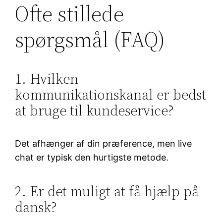
Ofte stillede
spørgsmål (FAQ)
1. Hvilken
kommunikationskanal er bedst
at bruge til kundeservice?
Det afhænger af din præference, men live
chat er typisk den hurtigste metode.
2. Er det muligt at få hjælp på
dansk?