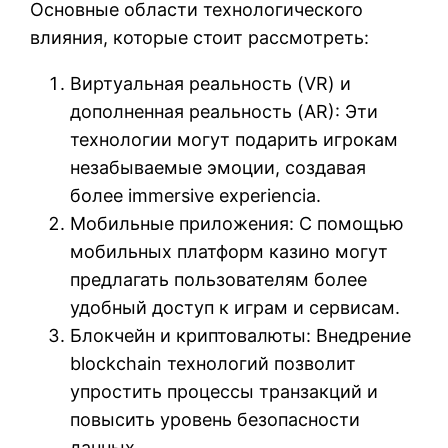
Основные области технологического
влияния, которые стоит рассмотреть:
Виртуальная реальность (VR) и
дополненная реальность (AR): Эти
технологии могут подарить игрокам
незабываемые эмоции, создавая
более immersive experiencia.
Мобильные приложения: С помощью
мобильных платформ казино могут
предлагать пользователям более
удобный доступ к играм и сервисам.
Блокчейн и криптовалюты: Внедрение
blockchain технологий позволит
упростить процессы транзакций и
повысить уровень безопасности
данных.