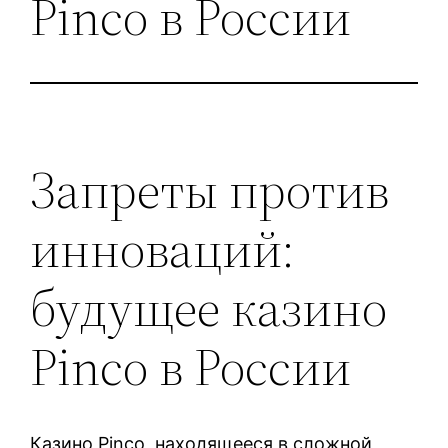
Pinco в России
Запреты против
инноваций:
будущее казино
Pinco в России
Казино Pinco, находящееся в сложной