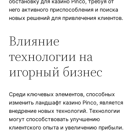
обстановку для казино Pinco, требуя от
него активного приспособления и поиска
новых решений для привлечения клиентов.
Влияние
технологии на
игорный бизнес
Среди ключевых элементов, способных
изменить ландшафт казино Pinco, является
внедрение новых технологий. Технологии
могут способствовать улучшению
клиентского опыта и увеличению прибыли.