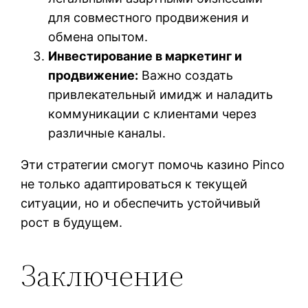
для совместного продвижения и
обмена опытом.
Инвестирование в маркетинг и
продвижение:
Важно создать
привлекательный имидж и наладить
коммуникации с клиентами через
различные каналы.
Эти стратегии смогут помочь казино Pinco
не только адаптироваться к текущей
ситуации, но и обеспечить устойчивый
рост в будущем.
Заключение