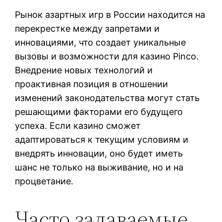
Рынок азартных игр в России находится на
перекрестке между запретами и
инновациями, что создает уникальные
вызовы и возможности для казино Pinco.
Внедрение новых технологий и
проактивная позиция в отношении
изменений законодательства могут стать
решающими факторами его будущего
успеха. Если казино сможет
адаптироваться к текущим условиям и
внедрять инновации, оно будет иметь
шанс не только на выживание, но и на
процветание.
Часто задаваемые