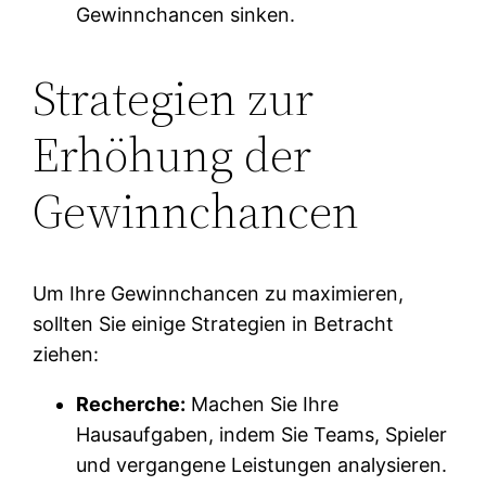
Gewinnchancen sinken.
Strategien zur
Erhöhung der
Gewinnchancen
Um Ihre Gewinnchancen zu maximieren,
sollten Sie einige Strategien in Betracht
ziehen:
Recherche:
Machen Sie Ihre
Hausaufgaben, indem Sie Teams, Spieler
und vergangene Leistungen analysieren.