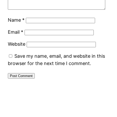
Name
*
Email
*
Website
Save my name, email, and website in this
browser for the next time I comment.