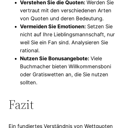
Verstehen Sie die Quoten:
Werden Sie
vertraut mit den verschiedenen Arten
von Quoten und deren Bedeutung.
Vermeiden Sie Emotionen:
Setzen Sie
nicht auf Ihre Lieblingsmannschaft, nur
weil Sie ein Fan sind. Analysieren Sie
rational.
Nutzen Sie Bonusangebote:
Viele
Buchmacher bieten Willkommensboni
oder Gratiswetten an, die Sie nutzen
sollten.
Fazit
Ein fundiertes Verständnis von Wettquoten