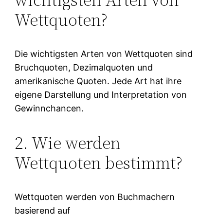
Wettquoten?
Die wichtigsten Arten von Wettquoten sind
Bruchquoten, Dezimalquoten und
amerikanische Quoten. Jede Art hat ihre
eigene Darstellung und Interpretation von
Gewinnchancen.
2. Wie werden
Wettquoten bestimmt?
Wettquoten werden von Buchmachern
basierend auf