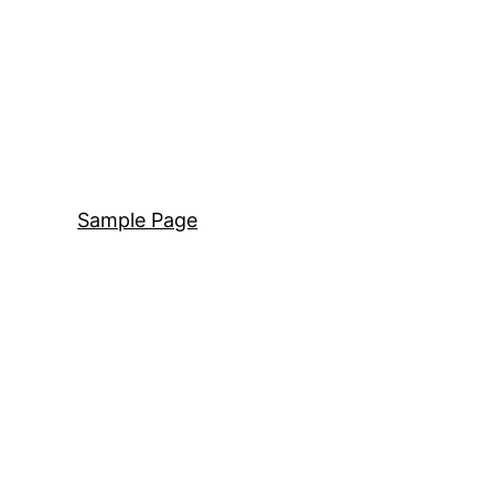
Sample Page