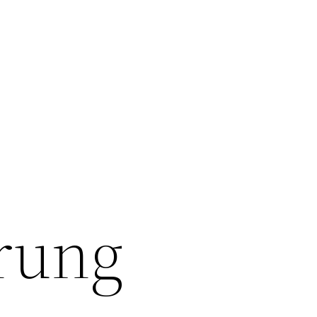
arung