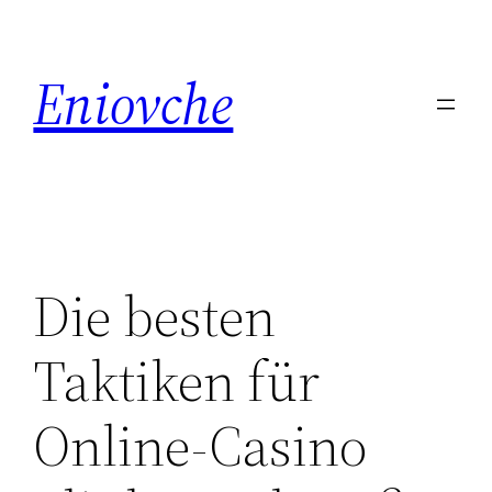
Skip
to
Eniovche
content
Die besten
Taktiken für
Online-Casino