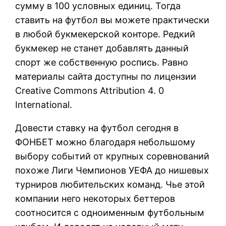
сумму в 100 условных единиц. Тогда
ставить на футбол вы можете практически
в любой букмекерской конторе. Редкий
букмекер не станет добавлять данный
спорт же собственную роспись. Равно
материалы сайта доступны по лицензии
Creative Commons Attribution 4. 0
International.
Довести ставку на футбол сегодня в
ФОНБЕТ можно благодаря небольшому
выбору событий от крупных соревнований
похоже Лиги Чемпионов УЕФА до нишевых
турниров любительских команд. Чье этой
компании него некоторых беттеров
соотносится с одноименным футбольным