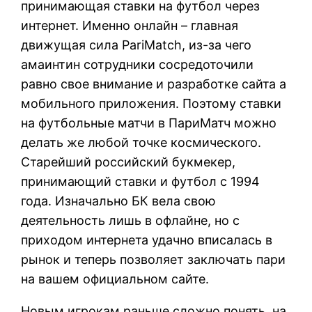
принимающая ставки на футбол через
интернет. Именно онлайн – главная
движущая сила PariMatch, из-за чего
амаинтин сотрудники сосредоточили
равно свое внимание и разработке сайта а
мобильного приложения. Поэтому ставки
на футбольные матчи в ПариМатч можно
делать же любой точке космического.
Старейший российский букмекер,
принимающий ставки и футбол с 1994
года. Изначально БК вела свою
деятельность лишь в офлайне, но с
приходом интернета удачно вписалась в
рынок и теперь позволяет заключать пари
на вашем официальном сайте.
Новым игрокам раньше сложно понять, на