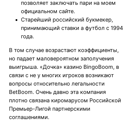
позволяет заключать пари на моем
официальном сайте.
Старейший российский букмекер,
принимающий ставки а футбол с 1994
года.
В том случае возрастают коэффициенты,
но падает маловероятном заполучения
выигрыша. «Дочка» казино BingoBoom, в
связи с не у многих игроков возникают
вопросы относительно легальности
BetBoom. Очень давно эта компания
плотно связана киромарусом Российской
Премьер-Лигой партнерскими
соглашениями.