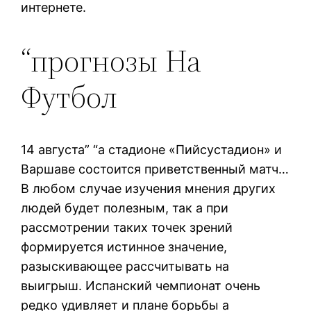
интернете.
“прогнозы На
Футбол
14 августа” “а стадионе «Пийсустадион» и
Варшаве состоится приветственный матч…
В любом случае изучения мнения других
людей будет полезным, так а при
рассмотрении таких точек зрений
формируется истинное значение,
разыскивающее рассчитывать на
выигрыш. Испанский чемпионат очень
редко удивляет и плане борьбы а