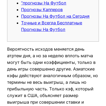
“прогнозы На Футбол
Прогнозы Капперов
Прогнозы На Футбол на Сегодня
Точные и Всегда Бесплатные
Прогнозы На Футбол
Вероятность исходов меняется день
атртем дня, а но за неделю вплоть матча
могут быть одни коэффициенты, только в
день игры совершенно другие. Азиатские
кэфы действуют аналогичным образом, но
термины не весь выигрыш, а лишь но
прибыльную часть. Только кэф, который
служит в США, объясняет размер
выигрыша при совершении ставки и