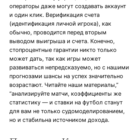
операторы даже могут создавать аккаунт
и один клик. Верификация счета
(идентификация личной игрока), как
обычно, проводится перед вторым
выводом выигрыша и счета. Конечно,
стопроцентные гарантии никто только
может дать, так как игры может
развиваться непредсказуемо, но с нашими
прогнозами шансы на успех значительно
возрастают. Читайте наши материалы,”
“анализируйте матчи, коэффициенты же
статистику — и ставки на футбол станут
для вам не только судомоделированием,
но и стабильна источником дохода.