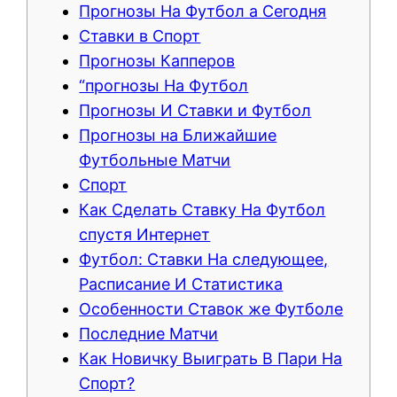
Прогнозы На Футбол а Сегодня
Ставки в Спорт
Прогнозы Капперов
“прогнозы На Футбол
Прогнозы И Ставки и Футбол
Прогнозы на Ближайшие
Футбольные Матчи
Спорт
Как Сделать Ставку На Футбол
спустя Интернет
Футбол: Ставки На следующее,
Расписание И Статистика
Особенности Ставок же Футболе
Последние Матчи
Как Новичку Выиграть В Пари На
Спорт?