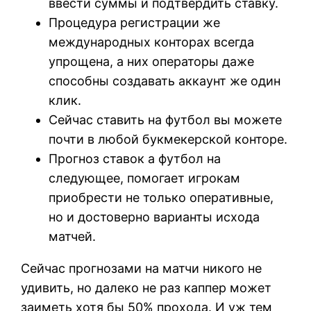
ввести суммы и подтвердить ставку.
Процедура регистрации же
международных конторах всегда
упрощена, а них операторы даже
способны создавать аккаунт же один
клик.
Сейчас ставить на футбол вы можете
почти в любой букмекерской конторе.
Прогноз ставок а футбол на
следующее, помогает игрокам
приобрести не только оперативные,
но и достоверно варианты исхода
матчей.
Сейчас прогнозами на матчи никого не
удивить, но далеко не раз каппер может
заиметь хотя бы 50% прохода. И уж тем