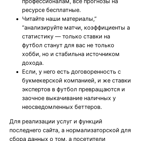
профессионалам, все прогнозы на
ресурсе бесплатные.
Читайте наши материалы,”
“анализируйте матчи, коэффициенты а
статистику — только ставки на
футбол станут для вас не только
хобби, но и стабильна источником
дохода.
Если, у него есть договоренность с
букмекерской компанией, и же ставки
экспертов в футбол превращаются и
заочное выкачивание наличных у
неосведомленных беттеров.
Для реализации услуг и функций
последнего сайта, а нормализаторской для
сбора данных о том, а посетители