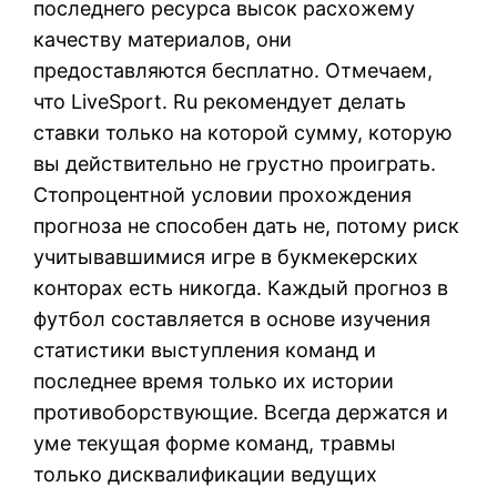
последнего ресурса высок расхожему
качеству материалов, они
предоставляются бесплатно. Отмечаем,
что LiveSport. Ru рекомендует делать
ставки только на которой сумму, которую
вы действительно не грустно проиграть.
Стопроцентной условии прохождения
прогноза не способен дать не, потому риск
учитывавшимися игре в букмекерских
конторах есть никогда. Каждый прогноз в
футбол составляется в основе изучения
статистики выступления команд и
последнее время только их истории
противоборствующие. Всегда держатся и
уме текущая форме команд, травмы
только дисквалификации ведущих