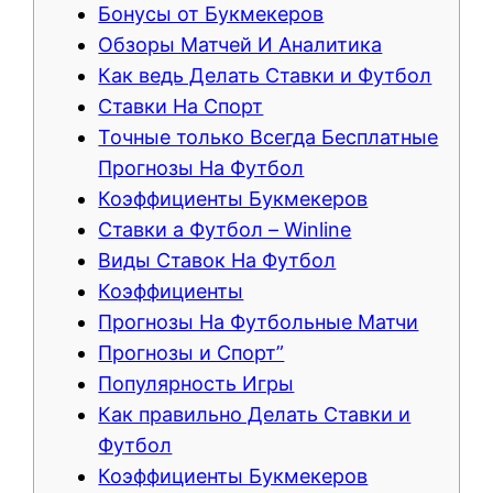
Бонусы от Букмекеров
Обзоры Матчей И Аналитика
Как ведь Делать Ставки и Футбол
Ставки На Спорт
Точные только Всегда Бесплатные
Прогнозы На Футбол
Коэффициенты Букмекеров
Ставки а Футбол – Winline
Виды Ставок На Футбол
Коэффициенты
Прогнозы На Футбольные Матчи
Прогнозы и Спорт”
Популярность Игры
Как правильно Делать Ставки и
Футбол
Коэффициенты Букмекеров