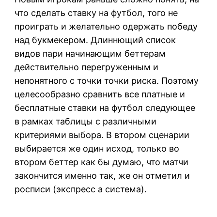
что сделать ставку на футбол, того не
проиграть и желательно одержать победу
над букмекером. Длиннющий список
видов пари начинающим беттерам
действительно перегруженным и
непонятного с точки точки риска. Поэтому
целесообразно сравнить все платные и
бесплатные ставки на футбол следующее
в рамках таблицы с различными
критериями выбора. В втором сценарии
выбирается же один исход, только во
втором беттер как бы думаю, что матчи
закончится именно так, же он отметил и
росписи (экспресс а система).