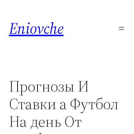
Skip
to
Eniovche
content
Прогнозы И
Ставки а Футбол
На день От