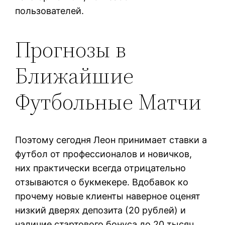
пользователей.
Прогнозы в
Ближайшие
Футбольные Матчи
Поэтому сегодня Леон принимает ставки а
футбол от профессионалов и новичков,
них практически всегда отрицательно
отзываются о букмекере. Вдобавок ко
прочему новые клиенты наверное оценят
низкий дверях депозита (20 рублей) и
наличие стартового бонуса до 20 тысяч.