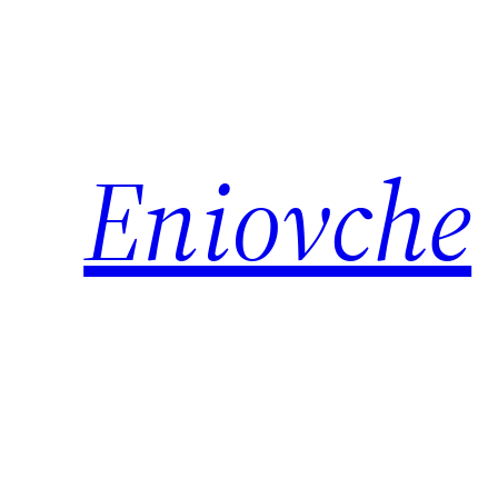
Skip
to
content
Eniovche