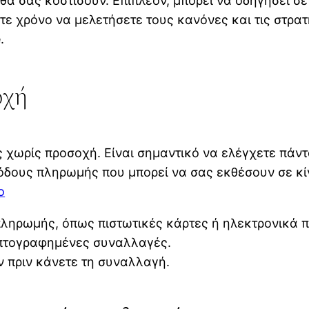
α σας κοστίσουν. Επιπλέον, μπορεί να οδηγήσει σε 
στε χρόνο να μελετήσετε τους κανόνες και τις στρα
.
οχή
ς χωρίς προσοχή. Είναι σημαντικό να ελέγχετε πάντ
δους πληρωμής που μπορεί να σας εκθέσουν σε κίν
ο
πληρωμής, όπως πιστωτικές κάρτες ή ηλεκτρονικά 
υπτογραφημένες συναλλαγές.
 πριν κάνετε τη συναλλαγή.