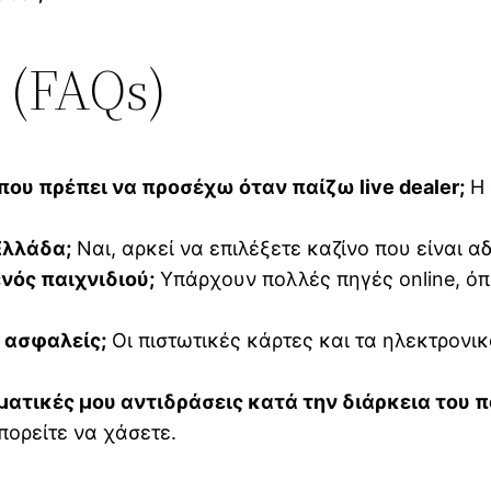
 (FAQs)
που πρέπει να προσέχω όταν παίζω live dealer;
Η 
Ελλάδα;
Ναι, αρκεί να επιλέξετε καζίνο που είναι α
ός παιχνιδιού;
Υπάρχουν πολλές πηγές online, όπω
ο ασφαλείς;
Οι πιστωτικές κάρτες και τα ηλεκτρονικ
τικές μου αντιδράσεις κατά την διάρκεια του π
πορείτε να χάσετε.