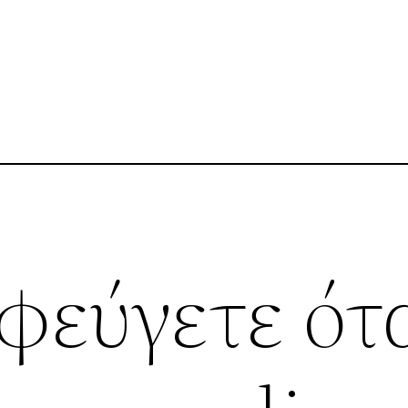
φεύγετε ότ