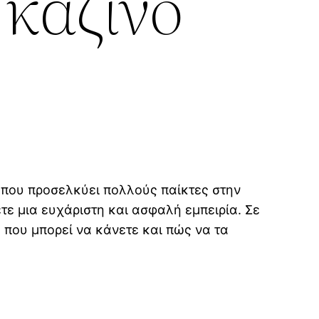
 καζίνο
ας που προσελκύει πολλούς παίκτες στην
ε μια ευχάριστη και ασφαλή εμπειρία. Σε
 που μπορεί να κάνετε και πώς να τα