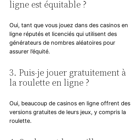
ligne est équitable ?
Oui, tant que vous jouez dans des casinos en
ligne réputés et licenciés qui utilisent des
générateurs de nombres aléatoires pour
assurer l’équité.
3. Puis-je jouer gratuitement à
la roulette en ligne ?
Oui, beaucoup de casinos en ligne offrent des
versions gratuites de leurs jeux, y compris la
roulette.