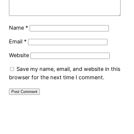
Name
*
Email
*
Website
Save my name, email, and website in this
browser for the next time I comment.