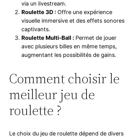
via un livestream.
Roulette 3D :
Offre une expérience
visuelle immersive et des effets sonores
captivants.
Roulette Multi-Ball :
Permet de jouer
avec plusieurs billes en même temps,
augmentant les possibilités de gains.
Comment choisir le
meilleur jeu de
roulette ?
Le choix du jeu de roulette dépend de divers