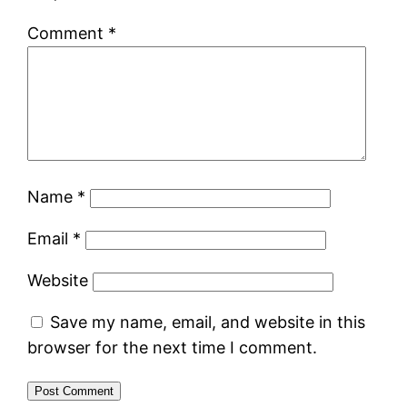
Comment
*
Name
*
Email
*
Website
Save my name, email, and website in this
browser for the next time I comment.